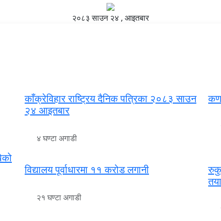
२०८३ साउन २४ , आइतबार
सम्पादकीय
खेलकुद
तथ्यजाँच
अन्य
आजको पत्रिका
काँक्रेविहार राष्ट्रिय दैनिक पत्रिका २०८३ साउन
कर्
२४ आइतबार
४ घण्टा अगाडी
खेको
विद्यालय पूर्वाधारमा ११ करोड लगानी
रुक
तया
२१ घण्टा अगाडी