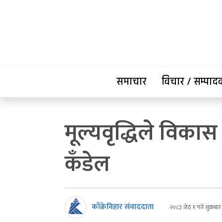
समाचार
विचार / सम्पा
मूल्यवृद्धिले विकास न
कँडेल
काँक्रेविहार संवाददाता
२०८३ जेठ १ गते शुक्रबार