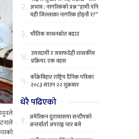
२.
अभाव : नागरिकको प्रश्न “हामी पनि
यही जिल्लाका नागरिक होइनौं र?”
३.
भौतिक साधनस्रोत बढाउ
उत्तरदायी र जवाफदेही शासकीय
४.
प्रक्रिया: एक वहस
काँक्रेविहार राष्ट्रिय दैनिक पत्रिका
५.
२०८३ साउन २२ शुक्रबार
धेरै पढिएको
ानुनले
अमेरिकन दूतावासमा सन्दीपको
१.
घटनाले
अन्तर्वार्ता अपराह्न चार बजे
रकारको