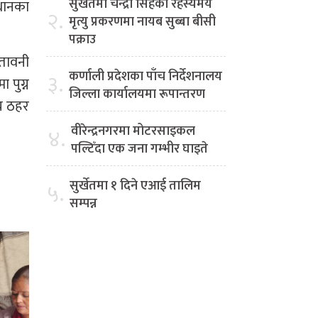
सुर्खेतमा चन्द्रा सिंहको रहस्यमय
ाधानका
२.
मृत्यु प्रकरणमा नायब सुब्बा बीसी
पक्राउ
ेतावनी
कर्णाली प्रदेशका पाँच निर्देशनालय
३.
 पुग्न
जिल्ला कार्यालयमा रूपान्तरण
्य ठहर
वीरेन्द्रनगरमा मोटरसाइकल
४.
पल्टिँदा एक जना गम्भीर घाइते
सुर्खेतमा १ दिने एआई तालिम
५.
सम्पन्न