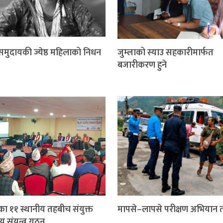
 समुदायकी ज्येष्ठ महिलाको निधन
जुम्लाको स्याउ सहकारीमार्फत
बजारीकरण हुने
का ११ स्थानीय तहबीच संयुक्त
मापसे–लापसे परीक्षण अभियान ती
य संयन्त्र गठन