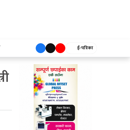
ा
ई-पत्रिका
्री