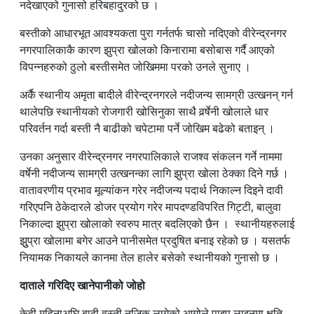
नदेखाएको गुनासो हरिबहादुरको छ ।
बस्तीको आधारभूत आवश्यकता पुरा गर्नतर्फ चासो नदिएको वीरेन्द्रनगर
नगरपालिकाकै कारण झुप्रा खोलको किनारामा बसोबास गर्दै आएको
विपन्नहरुको ठुलो बस्तीसमेत जोखिममा परको उनले सुनाए ।
अर्कै स्थानीय अमृता बादीले वीरेन्द्रनगरले नदीजन्य सामग्री उत्खनन् गर्न
थालेपछि स्थानीयको रोजगारी खोसिनुका साथै वर्र्षेनी खोलाले धार
परिवर्तन गर्दा बस्ती नै बाढीको चपेटामा पर्ने जोखिम बढेको बताइन् ।
उनका अनुसार वीरेन्द्रनगर नगरपालिकाले राजश्व संकलन गर्ने नाममा
वर्षेनी नदीजन्य सामग्री उत्खनन्का लागि झुप्रा खोला ठेक्का दिने गर्छ ।
वातावरणीय प्रभाव मूल्यांकन गरेर नदीजन्य पदार्थ निकाल्न दिइने दावी
गरिएपनि ठेकेदारले डोजर प्रयोग गरेर मापदण्डविपरित गिट्टी, बालुवा
निकाल्दा झुप्रा खोलाको स्वरुप मात्र बदलिएको छैन । स्थानीयहरुलाई
झुुप्रा खोलामा बगेर आउने पानीसमेत प्रदुषित बनाइ रहेको छ । यसतर्फ
नियामक निकायले कानमा तेल हालेर बसेको स्थानीयको गुनासो छ ।
दाताले गरिदिए खानेपानीको जोहो
केही महिनाअघि बादी वस्ती नजिक लागेको आगोले पाइप लाइनमा क्षति