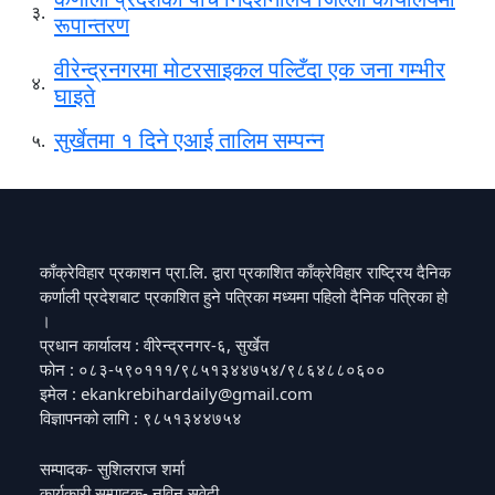
३.
रूपान्तरण
वीरेन्द्रनगरमा मोटरसाइकल पल्टिँदा एक जना गम्भीर
४.
घाइते
सुर्खेतमा १ दिने एआई तालिम सम्पन्न
५.
काँक्रेविहार प्रकाशन प्रा.लि. द्वारा प्रकाशित काँक्रेविहार राष्ट्रिय दैनिक
कर्णाली प्रदेशबाट प्रकाशित हुने पत्रिका मध्यमा पहिलो दैनिक पत्रिका हो
।
प्रधान कार्यालय : वीरेन्द्रनगर-६, सुर्खेत
फोन : ०८३-५९०१११/९८५१३४४७५४/९८६४८८०६००
इमेल : ekankrebihardaily@gmail.com
विज्ञापनको लागि : ९८५१३४४७५४
सम्पादक- सुशिलराज शर्मा
कार्यकारी सम्पादक- नविन सुवेदी